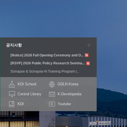
공지사항
[Notice] 2026 Fall Opening Ceremony and O...
N
[RSVP] 2026 Public Policy Research Semina...
N
Scinapse & Scinapse AI Training Program (...
KDI School
GDLN Korea
Central Library
K-Developedia
KDI
Youtube