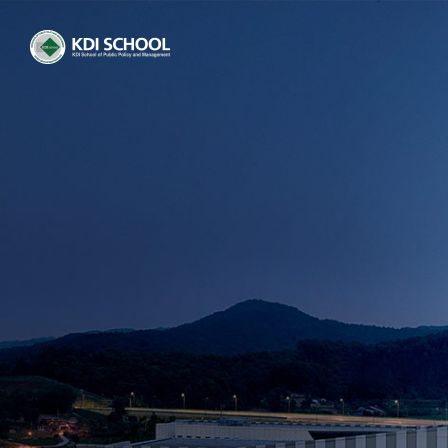
메
인
CyberCampus
콘
텐
츠
로
건
너
뛰
기